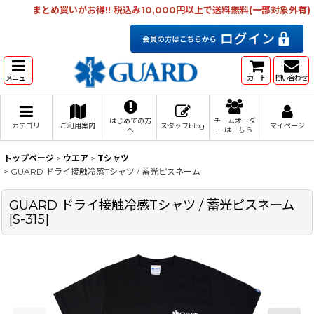
まとめ買いがお得!! 税込み10,000円以上で送料無料(一部対象外有)
メニュー
カート
問い合わせ
はじめての方
チームオーダ
カテゴリ
ご利用案内
スタッフblog
マイページ
へ
ーはこちら
トップページ
>
ウエア
>
Tシャツ
>
GUARD ドライ接触冷感Tシャツ / 蓄光ピスネーム
GUARD ドライ接触冷感Tシャツ / 蓄光ピスネーム
[
S-315
]