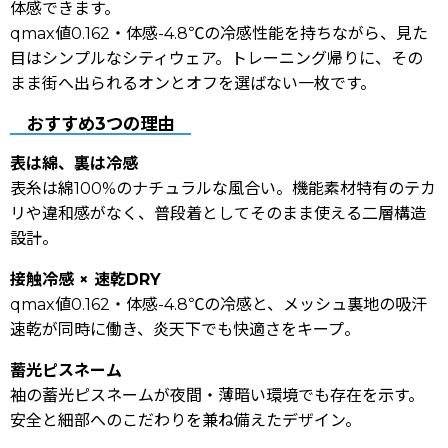
体感できます。
qmax値0.162・体感-4.8℃の冷感性能を持ちながら、見た
目はシンプルなシティウェア。トレーニング帰りに、その
まま街へ出られるオンとオフを選ばない一枚です。
おすすめ3つの理由
表は綿、裏は冷感
表糸は綿100%のナチュラルな風合い。機能素材特有のテカ
リや違和感がなく、普段着としてそのまま使える二層構造
設計。
接触冷感 × 速乾DRY
qmax値0.162・体感-4.8℃の冷感と、メッシュ裏地の吸汗
速乾が同時に働き、炎天下でも快適さをキープ。
蓄光ピスネーム
袖の蓄光ピスネームが夜間・薄暗い環境でも存在を示す。
安全と細部へのこだわりを兼ね備えたデザイン。