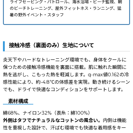
ライフセービング・パトロール、海水浴場・ビーチ監視、朝
のビーチトレーニング、屋外フィットネス・ランニング、猛
暑の野外イベント・スタッフ
接触冷感（裏面のみ）生地について
炎天下やハードなトレーニング環境でも、身体をクールに
保つための接触冷感機能を裏面に搭載。肌に触れた瞬間に
熱を逃がし、こもった熱を軽減します。q-max値0.162の冷
感性能により、約-4.8℃の体感差を実現。動き続けるシーン
でも、ドライで快適なコンディションをサポートします。
素材構成
綿68%、ナイロン32%（表糸：綿100%）
外側はタフでナチュラルなコットンの風合い。
内側は機能
性を重視した設計で、汗ばむ環境でも快適な着用感をキー