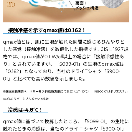
接触冷感を示すqmax値は
0.162
！
qmax値とは、肌に生地が触れた瞬間に感じるひんやりと
した感覚（接触冷感）を数値化した指標です。JIS L 1927規
格では、qmax値が0.1 W/㎠以上の場合に「接触冷感性あ
り」とされていますが、「5099-01」の生地のqmax値は
「0.162」となっており、当社のドライTシャツ「5900-
01」と比べても高い数値を示しました。
※第三者機関調べ ※サーモラボII型試験機にて測定（△T=10℃） ※5900-01はポリエステル
100％のリバーシブルメッシュ生地
冷感は
-4.8℃
！
qmax値に基づいて換算したところ、「5099-01」の生地に
触れたときの冷感は、当社のドライ T シャツ「5900-01」