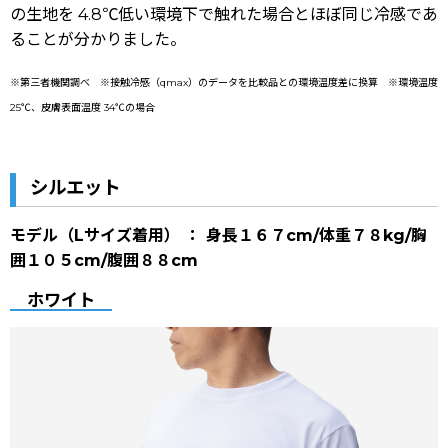
の生地を 4.8℃低い環境下で触れた場合とほぼ同じ冷感であ
ることが分かりました。
※第三者機関調べ ※接触冷感（qmax）のデータを比較品との環境温度差に換算 ※環境温度
25℃、皮膚表面温度 34℃の場合
シルエット
モデル（Lサイズ着用） ： 身長１６７cm/体重７８kg/胸
囲１０５cm/腹囲８８cm
ホワイト