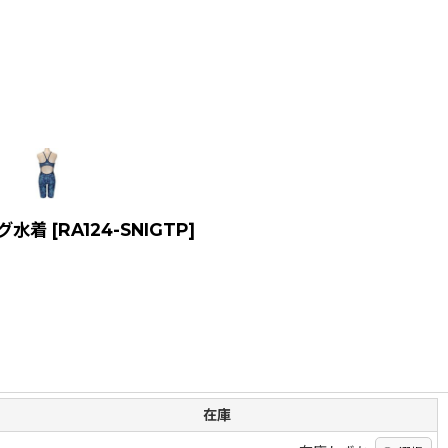
ング水着
[
RA124-SNIGTP
]
在庫