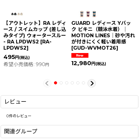
【アウトレット】RA レディ
GUARD レディース Yバッ
ース / スイムカップ (差し込
ク ビキニ（競泳水着）｜
みタイプ) ウォータースルー
MOTION LINES｜砂や汚れ
- RA LPDWS2
[
RA-
が付きにくく軽い着用感
LPDWS2
]
[
GUD-WVMOT26
]
495
円
(税込)
12,980
円
希望小売価格
:
990
(税込)
円
レビュー
0
件のレビュー
関連グループ