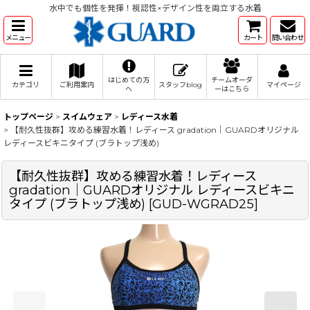
水中でも個性を発揮！視認性×デザイン性を両立する水着
メニュー
カート
問い合わせ
はじめての方
チームオーダ
カテゴリ
ご利用案内
スタッフblog
マイページ
へ
ーはこちら
トップページ
>
スイムウェア
>
レディース水着
>
【耐久性抜群】攻める練習水着！レディース gradation｜GUARDオリジナル
レディースビキニタイプ (ブラトップ浅め)
【耐久性抜群】攻める練習水着！レディース
gradation｜GUARDオリジナル レディースビキニ
タイプ (ブラトップ浅め)
[
GUD-WGRAD25
]