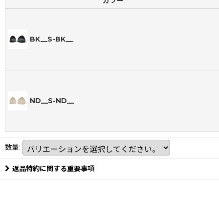
カラー
BK__S-BK__
ND__S-ND__
数量
:
返品特約に関する重要事項