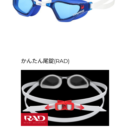
かんたん尾錠(RAD)