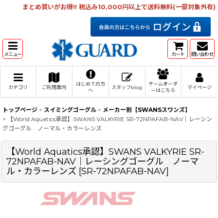
まとめ買いがお得!! 税込み10,000円以上で送料無料(一部対象外有)
メニュー
カート
問い合わせ
はじめての方
チームオーダ
カテゴリ
ご利用案内
スタッフblog
マイページ
へ
ーはこちら
トップページ
>
スイミングゴーグル
>
メーカー別【SWANSスワンズ】
>
【World Aquatics承認】SWANS VALKYRIE SR-72NPAFAB-NAV｜レーシン
グゴーグル ノーマル・カラーレンズ
【World Aquatics承認】SWANS VALKYRIE SR-
72NPAFAB-NAV｜レーシングゴーグル ノーマ
ル・カラーレンズ
[
SR-72NPAFAB-NAV
]