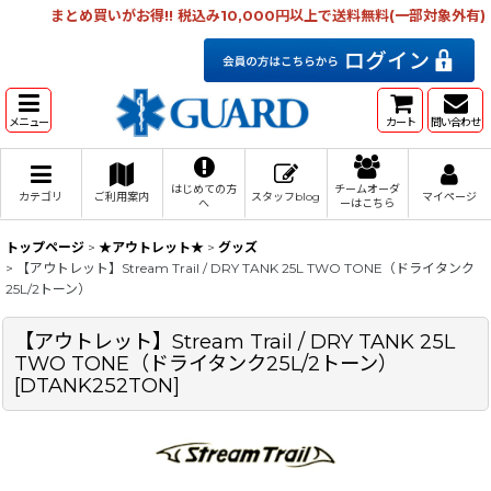
まとめ買いがお得!! 税込み10,000円以上で送料無料(一部対象外有)
メニュー
カート
問い合わせ
はじめての方
チームオーダ
カテゴリ
ご利用案内
スタッフblog
マイページ
へ
ーはこちら
トップページ
>
★アウトレット★
>
グッズ
>
【アウトレット】Stream Trail / DRY TANK 25L TWO TONE（ドライタンク
25L/2トーン）
【アウトレット】Stream Trail / DRY TANK 25L
TWO TONE（ドライタンク25L/2トーン）
[
DTANK252TON
]