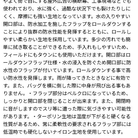
やよく街で目にする屋外広告の横断幕、工事現場などでも
使われており、水に強く、過酷な状況下でも裂けたりしに
くく、摩擦にも強い生地となっています。水の入りやすい
開口部は、防水加工を施したフラップをロールダウンする
ことにより抜群の防水性能を発揮するとともに、ロールし
やすい柔らかい生地を採用しています。多少の汚れでも簡
単に拭き取ることができるため、手入れもしやすいため、
フィールドにもタウンにも使用いただけます。開口部はロ
ールダウンフラップ仕様・水の浸入を防ぐため開口部に防
水性のフラップが付いています。ロールダウンする事で高
い防水性を発揮します。雨が降ってきたときなどに有効で
す。また、バッグを横に倒した際に中身が飛び出る事もあ
りません。・フラップ部分はベルクロになっているため、
しっかりと開口部を閉じることが出来ます。また、開閉時
に音がしますのでスリ等に遭った際に気づきやすい可能性
があります。・ターポリン生地は温度が下がると硬くなる
性質があるため、常に柔軟性の要求されるフラップ部には
低温時でも硬化しないナイロン生地を使用しています。