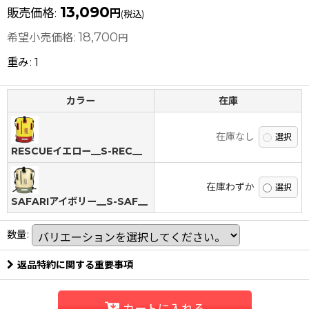
13,090
販売価格
:
円
(税込)
18,700
希望小売価格
:
円
重み
:
1
カラー
在庫
在庫なし
RESCUEイエロー__S-REC__
在庫わずか
SAFARIアイボリー__S-SAF__
数量
:
返品特約に関する重要事項
カートに入れる