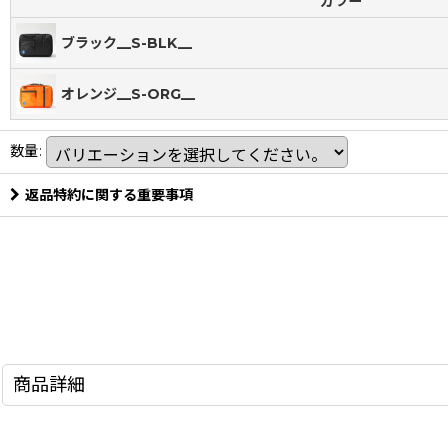
カラー
ブラック__S-BLK__
オレンジ__S-ORG__
数量
:
返品特約に関する重要事項
商品詳細