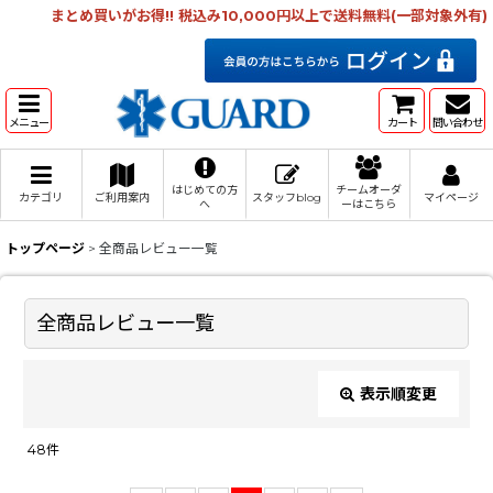
まとめ買いがお得!! 税込み10,000円以上で送料無料(一部対象外有)
メニュー
カート
問い合わせ
はじめての方
チームオーダ
カテゴリ
ご利用案内
スタッフblog
マイページ
へ
ーはこちら
トップページ
>
全商品レビュー一覧
全商品レビュー一覧
表示順変更
閉じる
48
件
レビュー検索
: