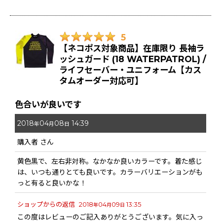
5
【ネコポス対象商品】在庫限り 長袖ラ
ッシュガード (18 WATERPATROL) /
ライフセーバー・ユニフォーム【カス
タムオーダー対応可】
色合いが良いです
2018
04
08
14:39
年
月
日
購入者
さん
黄色黒で、左右非対称。なかなか良いカラーです。着た感じ
は、いつも通りとても良いです。カラーバリエーションがも
っと有ると良いかな！
ショップからの返信
2018
04
09
13:35
年
月
日
この度はレビューのご記入ありがとうございます。気に入っ