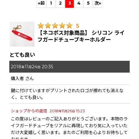
«
前
1
2
3
4
5
次
»
期間
:
5
画像
:
【ネコポス対象商品】 シリコン ライ
フガードチューブキーホルダー
星の数
:
とても良い
年代
:
2018
11
24
20:35
年
月
日
購入者
さん
性別
:
鍵に付けていますがプリントされたロゴが擦れても消えな
並び順
:
く、とても良い。
ショップからの返信
2018
11
26
15:23
年
月
日
絞り込む
この度はレビューのご記入ありがとうございます。本物のラ
イフガードチューブをリアルに再現しており気に入っていた
だけ大変嬉しく思います。またのご利用を心よりお待ちして