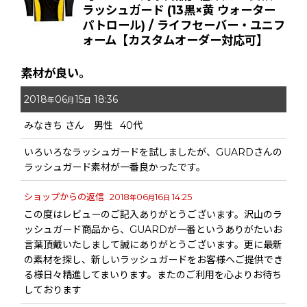
ラッシュガード (13黒×黄 ウォーター
パトロール) / ライフセーバー・ユニフ
ォーム【カスタムオーダー対応可】
素材が良い。
2018
06
15
18:36
年
月
日
みなきち
さん
男性
40代
いろいろなラッシュガードを試しましたが、GUARDさんの
ラッシュガード素材が一番良かったです。
ショップからの返信
2018
06
16
14:25
年
月
日
この度はレビューのご記入ありがとうございます。沢山のラ
ッシュガード商品から、GUARDが一番というありがたいお
言葉頂戴いたしまして誠にありがとうございます。更に最新
の素材を探し、新しいラッシュガードをお客様へご提供でき
る様日々精進してまいります。またのご利用を心よりお待ち
しております