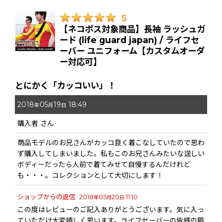
5
【ネコポス対象商品】長袖 ラッシュガ
ード (life guard japan) / ライフセ
ーバー ユニフォーム【カスタムオーダ
ー対応可】
とにかく「カッコいい」！
2018
05
19
18:49
年
月
日
購入者
さん
商品モデルのお兄さんがカッコ良く着こなしていたので思わ
ず購入してしまいました。私もこのお兄さんみたいな逞しい
ボディーだったら人前で着てみせて自慢するんだけれど
も・・・。コレクションとして大切にします！
ショップからの返信
2018
05
20
11:10
年
月
日
この度はレビューのご記入ありがとうございます。気に入っ
ていただけ大変嬉しく思います。ライフセーバーの皆様の鍛