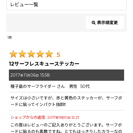
レビュー一覧
表示順変更
閉じる
1
件
レビュー検索
:
5
期間
:
12サーフレスキューステッカー
2017
11
06
15:58
画像
:
年
月
日
種子島のサーフライダー
さん
男性
50代
星の数
:
サイズは小さいですが、赤と黄色のステッカーが、サーフボ
ードに貼ってインパクト抜群❗
年代
:
ショップからの返信
2017
11
10
12:21
年
月
日
この度はレビューのご記入ありがとうございます。サーフボ
性別
:
ードに貼るのも素敵ですね。とてもはっきりしたカラーなの