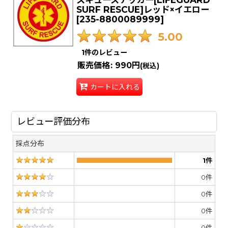
SURF RESCUE]レッド×イエロー
[
235-8800089999
]
5.00
1
件のレビュー
販売価格
:
990円
(税込)
カートに入れる
レビュー評価分布
採点分布
1
件
0
件
0
件
0
件
0
件