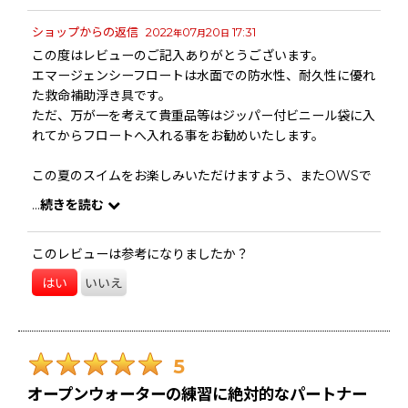
並び順
:
ショップからの返信
2022
07
20
17:31
年
月
日
この度はレビューのご記入ありがとうございます。
エマージェンシーフロートは水面での防水性、耐久性に優れ
絞り込む
た救命補助浮き具です。
ただ、万が一を考えて貴重品等はジッパー付ビニール袋に入
れてからフロートへ入れる事をお勧めいたします。
この夏のスイムをお楽しみいただけますよう、またOWSで
良いパフォーマンスが出来ますよう自身の目印・補助浮き具
...
続きを読む
として沢山ご活用いただけましたら幸いでございます。
是非またのご利用お待ちしております。
このレビューは参考になりましたか？
はい
いいえ
5
オープンウォーターの練習に絶対的なパートナー