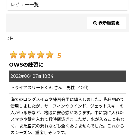
レビュー一覧
表示順変更
閉じる
3
件
レビュー検索
:
5
期間
:
OWSの練習に
2022
06
27
18:34
画像
:
年
月
日
トライアスリートくん
さん
男性
40代
星の数
:
海でのロングスイムや練習会用に購入しました。先日初めて
使用しましたが、サーフィンやウインド、ジェットスキーの
年代
:
人がいる際など、格段に安心感があります。中に袋に入れた
スマホや鍵を入れて数時間泳ぎましたが、水が入ることもな
く、また空気の漏れなども全くありませんでした。これから
性別
:
のシーズン、重宝しそうです。