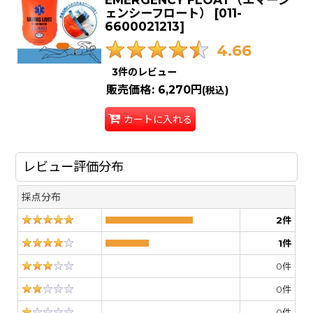
ェンシーフロート）
[
011-
6600021213
]
4.66
3
件のレビュー
販売価格
:
6,270円
(税込)
カートに入れる
レビュー評価分布
採点分布
2
件
1
件
0
件
0
件
0
件