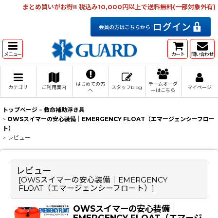
まとめ買いがお得!! 税込み10,000円以上で送料無料(一部対象外有)
メニュー
カート
問い合わせ
はじめての方
チームオーダ
カテゴリ
ご利用案内
スタッフblog
マイページ
へ
ーはこちら
トップページ
>
救命補助浮き具
>
OWSスイマーの安心装備｜EMERGENCY FLOAT（エマージェンシーフロー
ト）
>
レビュー
レビュー
[
OWSスイマーの安心装備｜EMERGENCY
FLOAT（エマージェンシーフロート）
]
OWSスイマーの安心装備｜
EMERGENCY FLOAT（エマージ