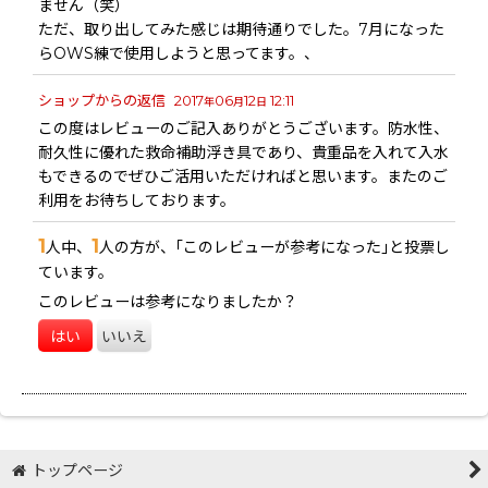
ません（笑）
ただ、取り出してみた感じは期待通りでした。7月になった
らOWS練で使用しようと思ってます。、
ショップからの返信
2017
06
12
12:11
年
月
日
この度はレビューのご記入ありがとうございます。防水性、
耐久性に優れた救命補助浮き具であり、貴重品を入れて入水
もできるのでぜひご活用いただければと思います。またのご
利用をお待ちしております。
1
1
人中、
人の方が、｢このレビューが参考になった｣と投票し
ています。
このレビューは参考になりましたか？
はい
いいえ
トップページ