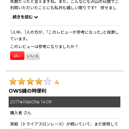
もっと注意すべきだったけれど、長年使っていれば致し方な
年数だったと言えますね。また、こんなにも沢山の日数でご
いところ。 一方でメーカーさんにとっても、この形状には
利用いただいたことにも私共も嬉しい限りです!! 併せまし
まだもう一工夫の余地があるように思います。
てお礼申し上げます。
...
続きを読む
改良点についての貴重なご意見誠にありがとうございます。
1
1
人中、
人の方が、｢このレビューが参考になった｣と投票し
いただきましたご意見箇所につきましては、今後の参考にさ
ています。
せていただきます。良い商品をご提供できますよう努めて参
りますので是非またのご利用お待ちしております。
このレビューは参考になりましたか？
はい
いいえ
4
OWS練の時便利
2017
06
09
14:09
年
月
日
購入者
さん
実戦（トライアスロンレース）が続いていて、まだ使用して