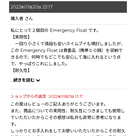
2022
01
20
23:17
年
月
日
購入者
さん
私にとって２個目の Emergency Float です。
【実用性】
一回り小さくて値段も安いスイムブイも検討しましたが、
この Emergency Float は貴重品（携帯と小銭）を収納で
きるので、何時でもどこでも安心して海に入れるという点
で、やっぱりこれにしました。
【耐久性】
１個目は、ポリウレタンの本体が陽焼けで硬化し、空気バ
...
続きを読む
ルブの付け根から空気漏れするようになりましたが、３年半
で 約４００日、大学生活と同じぐらい使い込んだので納得
ショップからの返信
2022
01
21
13:17
の寿命でした。 ポリウレタンは、風呂場で乾燥させた時に
年
月
日
熱風があたってしまったので、それがなければ５００日は大
この度はレビューのご記入ありがとうございます。
丈夫だったでしょう。
また、商品についての実用性、耐久性につきましても使用し
【改良検討のお願い】
ていただいたからこその感想は私共も非常に参考になりま
空気バルブは、何かが引っかかったり、バルブをつまんで
す。
持ち上げたりして付け根に負荷がかかったからでしょう。
しっかりとお手入れをしてお使いいただいたからこその耐久