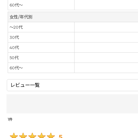
60代～
女性/年代別
～20代
30代
40代
50代
60代～
レビュー一覧
1
件
レビュー検索
:
5