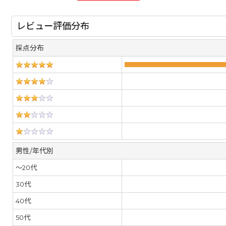
レビュー評価分布
採点分布
男性/年代別
～20代
30代
40代
50代