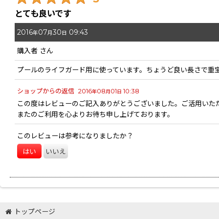
期間
:
とても良いです
2016
07
30
09:43
画像
:
年
月
日
購入者
さん
星の数
:
プールのライフガード用に使っています。ちょうど良い長さで重
年代
:
ショップからの返信
2016
08
01
10:38
年
月
日
この度はレビューのご記入ありがとうございました。ご活用いた
またのご利用を心よりお待ち申し上げております。
性別
:
このレビューは参考になりましたか？
並び順
:
はい
いいえ
絞り込む
トップページ