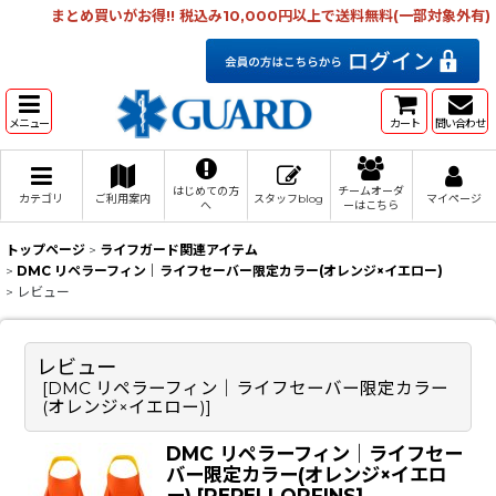
まとめ買いがお得!! 税込み10,000円以上で送料無料(一部対象外有)
メニュー
カート
問い合わせ
はじめての方
チームオーダ
カテゴリ
ご利用案内
スタッフblog
マイページ
へ
ーはこちら
トップページ
>
ライフガード関連アイテム
>
DMC リペラーフィン｜ライフセーバー限定カラー(オレンジ×イエロー)
>
レビュー
レビュー
[
DMC リペラーフィン｜ライフセーバー限定カラー
(オレンジ×イエロー)
]
DMC リペラーフィン｜ライフセー
バー限定カラー(オレンジ×イエロ
ー)
[
REPELLORFINS
]