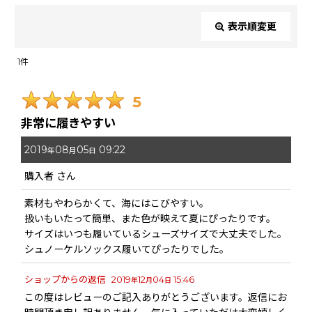
表示順変更
閉じる
1
件
レビュー検索
:
5
期間
:
非常に履きやすい
2019
08
05
09:22
画像
:
年
月
日
購入者
さん
星の数
:
素材もやわらかくて、海にはこびやすい。
扱いもいたって簡単、また色が映えて夏にぴったりです。
年代
:
サイズはいつも履いているシューズサイズで大丈夫でした。
シュノーケルソックス履いてぴったりでした。
性別
:
ショップからの返信
2019
12
04
15:46
年
月
日
この度はレビューのご記入ありがとうございます。返信にお
並び順
: