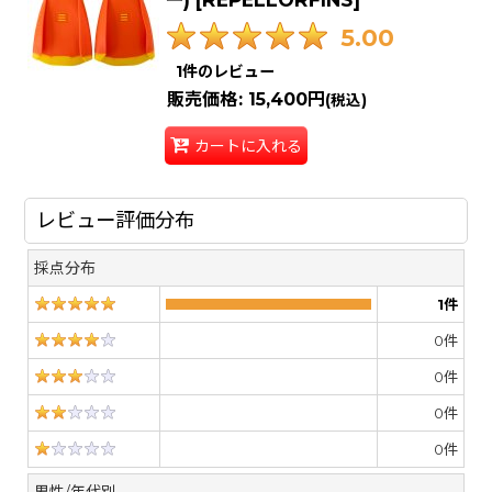
5.00
1
件のレビュー
販売価格
:
15,400円
(税込)
カートに入れる
レビュー評価分布
採点分布
1
件
0
件
0
件
0
件
0
件
男性/年代別