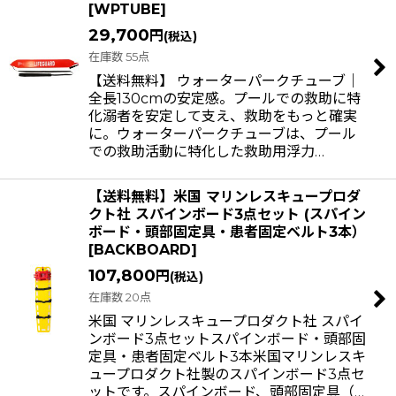
[
WPTUBE
]
29,700
円
(税込)
在庫数 55点
【送料無料】 ウォーターパークチューブ｜
全長130cmの安定感。プールでの救助に特
化溺者を安定して支え、救助をもっと確実
に。ウォーターパークチューブは、プール
での救助活動に特化した救助用浮力…
【送料無料】米国 マリンレスキュープロダ
クト社 スパインボード3点セット (スパイン
ボード・頭部固定具・患者固定ベルト3本）
[
BACKBOARD
]
107,800
円
(税込)
在庫数 20点
米国 マリンレスキュープロダクト社 スパイ
ンボード3点セットスパインボード・頭部固
定具・患者固定ベルト3本米国マリンレスキ
ュープロダクト社製のスパインボード3点セ
ットです。スパインボード、頭部固定具（…