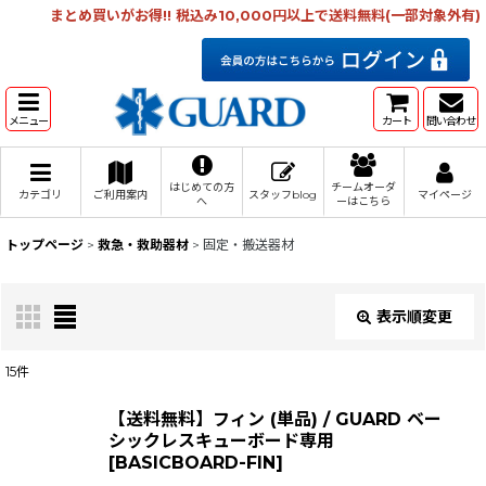
まとめ買いがお得!! 税込み10,000円以上で送料無料(一部対象外有)
メニュー
カート
問い合わせ
はじめての方
チームオーダ
カテゴリ
ご利用案内
スタッフblog
マイページ
へ
ーはこちら
トップページ
>
救急・救助器材
>
固定・搬送器材
表示順変更
閉じる
15
件
表示数
:
【送料無料】フィン (単品) / GUARD ベー
シックレスキューボード専用
在庫あり
[
BASICBOARD-FIN
]