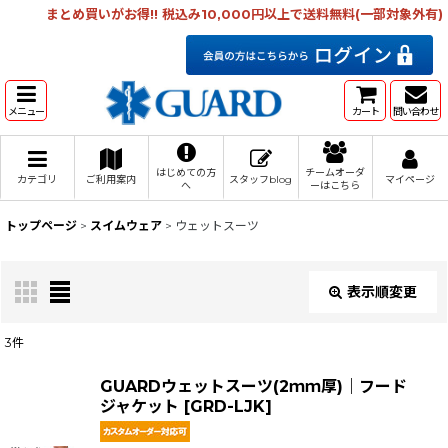
まとめ買いがお得!! 税込み10,000円以上で送料無料(一部対象外有)
メニュー
カート
問い合わせ
はじめての方
チームオーダ
カテゴリ
ご利用案内
スタッフblog
マイページ
へ
ーはこちら
トップページ
>
スイムウェア
>
ウェットスーツ
表示順変更
閉じる
3
件
表示数
:
GUARDウェットスーツ(2ｍｍ厚)｜フード
ジャケット
[
GRD-LJK
]
在庫あり