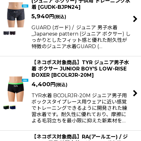
(ジュニア ボクサー) 子供用 トレーニング水
着
[
GUDK-BJPN24
]
5,940
円
(税込)
GUARD (ガード) / ジュニア 男子水着
_Japanese pattern (ジュニア ボクサー) し
っかりとしたフィット感と優れた耐久性が
特徴のジュニア水着GUARD (…
【ネコポス対象商品】TYR ジュニア男子水
着 ボクサー JUNIOR BOY'S LOW-RISE
BOXER
[
BCOLRJR-20M
]
4,400
円
(税込)
TYR水着 BCOLRJR-20M ジュニア男子用
ボックスタイプレース用ウェアに近い感覚
でトレーニングできるように開発された練
習水着です。耐久性に優れており、摩擦に
よる毛羽立ちを最小限に抑えた新素材を…
【ネコポス対象商品】RA(アールエー) / ジ