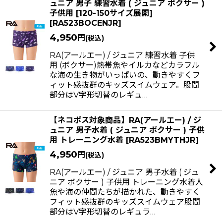
ュニア 男子 練習水着 ( ジュニア ボクサー )
子供用 [120-150サイズ展開]
[
RA523BOCENJR
]
4,950
円
(税込)
RA(アールエー) / ジュニア 練習水着 子供
用 (ボクサー)熱帯魚やイルカなどカラフル
な海の生き物がいっぱいの、動きやすくフ
ィット感抜群のキッズスイムウェア。股間
部分はV字形切替のレギュ…
【ネコポス対象商品】RA(アールエー) / ジ
ュニア 男子水着 ( ジュニア ボクサー ) 子供
用 トレーニング水着
[
RA523BMYTHJR
]
4,950
円
(税込)
RA(アールエー) / ジュニア 男子水着 ( ジュ
ニア ボクサー ) 子供用 トレーニング水着人
魚や海の仲間たちが描かれた、動きやすく
フィット感抜群のキッズスイムウェア股間
部分はV字形切替のレギュラ…