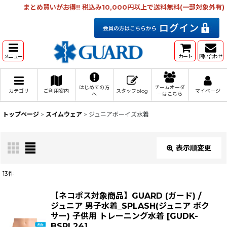
まとめ買いがお得!! 税込み10,000円以上で送料無料(一部対象外有)
メニュー
カート
問い合わせ
はじめての方
チームオーダ
カテゴリ
ご利用案内
スタッフblog
マイページ
へ
ーはこちら
トップページ
>
スイムウェア
>
ジュニアボーイズ水着
表示順変更
閉じる
13
件
表示数
:
【ネコポス対象商品】GUARD (ガード) /
ジュニア 男子水着_SPLASH(ジュニア ボク
在庫あり
サー) 子供用 トレーニング水着
[
GUDK-
BSPL24
]