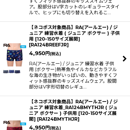
すくフィット感抜群のキッズスイムウェ
ア。股部分はV字カットのレギュラースタイ
ルで、ヒップにも切り替えを入れるこ…
【ネコポス対象商品】RA(アールエー) / ジ
ュニア 練習水着 ( ジュニア ボクサー ) 子供
用 [120-150サイズ展開]
[
RA124BREEFJR
]
4,950
円
(税込)
RA(アールエー) / ジュニア 練習水着 子供
用 (ボクサー)熱帯魚やイルカなどカラフル
な海の生き物がいっぱいの、動きやすくフ
ィット感抜群のキッズスイムウェア。股間
部分はV字形切替のレギュ…
【ネコポス対象商品】RA(アールエー) / ジ
ュニア 練習水着_RA124BMYTHJR ( ジュ
ニア ボクサー ) 子供用 [120-150サイズ展
開]
[
RA124BMYTHJR
]
4,950
円
(税込)