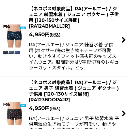
【ネコポス対象商品】RA(アールエー) / ジ
ュニア 練習水着 ( ジュニア ボクサー ) 子供
用 [120-150サイズ展開]
[
RA124BMALLJR
]
4,950
円
(税込)
RA(アールエー) / ジュニア 練習水着 子供
用 (ボクサー)海の生き物モチーフが可愛
い、動きやすくフィット感抜群のキッズス
イムウェア。股間部分はV字形切替のレギュ
ラーカットスタイル。ヒッ…
【ネコポス対象商品】RA(アールエー) / ジ
ュニア 男子 練習水着 ( ジュニア ボクサー )
子供用 [120-130サイズ展開]
[
RA123BDOPAJR
]
4,950
円
(税込)
RA(アールエー) / ジュニア 男子 練習水着 子
供用海の生き物モチーフが可愛い、動きや