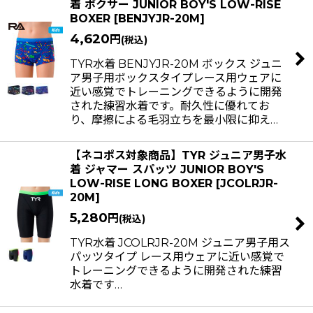
着 ボクサー JUNIOR BOY'S LOW-RISE
BOXER
[
BENJYJR-20M
]
4,620
円
(税込)
TYR水着 BENJYJR-20M ボックス ジュニ
ア男子用ボックスタイプレース用ウェアに
近い感覚でトレーニングできるように開発
された練習水着です。耐久性に優れてお
り、摩擦による毛羽立ちを最小限に抑え…
【ネコポス対象商品】TYR ジュニア男子水
着 ジャマー スパッツ JUNIOR BOY'S
LOW-RISE LONG BOXER
[
JCOLRJR-
20M
]
5,280
円
(税込)
TYR水着 JCOLRJR-20M ジュニア男子用ス
パッツタイプ レース用ウェアに近い感覚で
トレーニングできるように開発された練習
水着です…