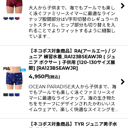
大人から子供まで、海でもプールでも楽し
く泳ぐファミリースイマーに最適なライン
ナップ股間部分はV字形切替のレギュラーカ
ットスタイル。ヒップ部分も切り替えを入
れることでよりフィットするように縫製し
ています…
【ネコポス対象商品】RA(アールエー) / ジ
ュニア 練習水着_RA123BSEAWJR ( ジュ
ニア ボクサー ) 子供用 [120-130サイズ展
開]
[
RA123BSEAWJR
]
4,950
円
(税込)
OCEAN PARADISE大人から子供まで、海
でもプールでも楽しく泳ぐファミリースイ
マーに最適なラインナップ。海の生き物た
ちをモチーフにデザインされたかわいいス
イムウェアで、楽しく快適なスイミングを…
【ネコポス対象商品】TYR ジュニア男子水