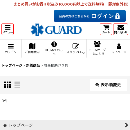
まとめ買いがお得!! 税込み10,000円以上で送料無料(一部対象外有)
メニュー
カート
問い合わせ
はじめての方
チームオーダ
カテゴリ
ご利用案内
スタッフblog
マイページ
へ
ーはこちら
トップページ
>
新着商品
>
救命補助浮き具
表示順変更
閉じる
0
件
表示数
:
在庫あり
トップページ