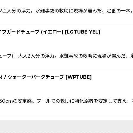
大人2人分の浮力。水難事故の救助に現場が選んだ、定番の一本。
絞り込む
イフガードチューブ (イエロー)
[
LGTUBE-YEL
]
ューブ)｜大人2人分の浮力。水難事故の救助に現場が選んだ、定
 / ウォーターパークチューブ
[
WPTUBE
]
130cmの安定感。プールでの救助に特化溺者を安定して支え