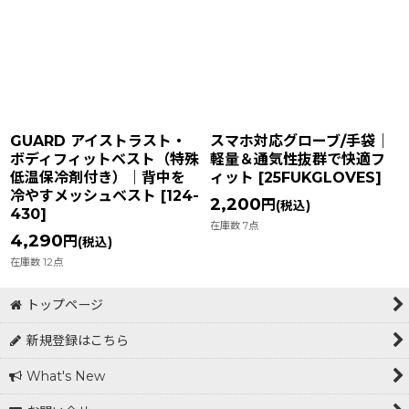
在庫あり
並び順
:
絞り込む
GUARD アイストラスト・
スマホ対応グローブ/手袋｜
ボディフィットベスト（特殊
軽量＆通気性抜群で快適フ
低温保冷剤付き）｜背中を
ィット
[
25FUKGLOVES
]
冷やすメッシュベスト
[
124-
2,200
円
(税込)
430
]
在庫数 7点
4,290
円
(税込)
在庫数 12点
トップページ
新規登録はこちら
What's New