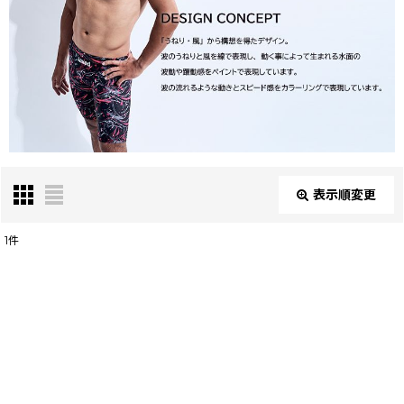
表示順変更
閉じる
1
件
表示数
:
在庫あり
並び順
:
絞り込む