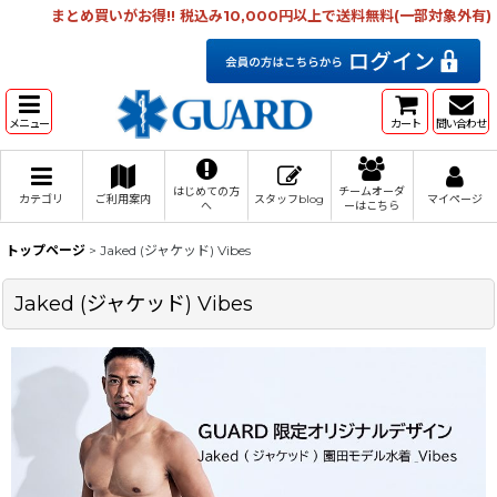
まとめ買いがお得!! 税込み10,000円以上で送料無料(一部対象外有)
メニュー
カート
問い合わせ
はじめての方
チームオーダ
カテゴリ
ご利用案内
スタッフblog
マイページ
へ
ーはこちら
トップページ
>
Jaked (ジャケッド) Vibes
Jaked (ジャケッド) Vibes