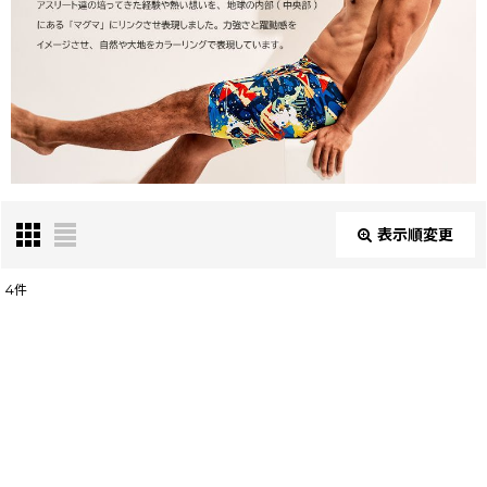
表示順変更
閉じる
4
件
表示数
:
在庫あり
並び順
:
絞り込む