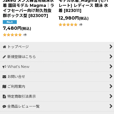
Jaked メンズ練習用競泳水
モデル水着_Magma (セパ
着 園田モデル Magma｜ラ
レート) レディース 競泳 水
イフセーバー向け耐久性抜
着
[
823011
]
群ボックス型
[
823007
]
12,980
円
(税込)
1
件
7,480
円
(税込)
1
件
トップページ
新規登録はこちら
What's New
お問い合せ
ご利用案内
特定商取引法表示
全商品レビュー一覧