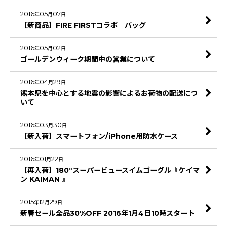
2016
05
07
年
月
日
【新商品】FIRE FIRSTコラボ バッグ
2016
05
02
年
月
日
ゴールデンウィーク期間中の営業について
2016
04
29
年
月
日
熊本県を中心とする地震の影響によるお荷物の配送につ
いて
2016
03
30
年
月
日
【新入荷】スマートフォン/iPhone用防水ケース
2016
01
22
年
月
日
【再入荷】180°スーパービュースイムゴーグル『ケイマ
ン KAIMAN 』
2015
12
29
年
月
日
新春セール全品30%OFF 2016年1月4日10時スタート