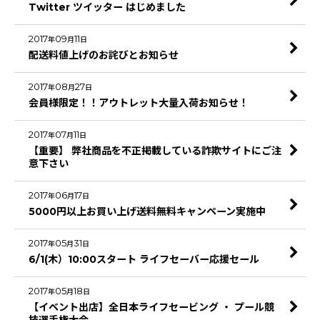
Twitter ツイッター はじめました
2017
09
11
年
月
日
配送料値上げのお詫びとお知らせ
2017
08
27
年
月
日
会員様限定！！アウトレット大量入荷お知らせ！
2017
07
11
年
月
日
【重要】 弊社商品を不正掲載している詐欺サイトにご注
意下さい
2017
06
17
年
月
日
5000円以上お買い上げ送料無料キャンペーン実施中
2017
05
31
年
月
日
6/1(木）10:00スタート ライフセーバー応援セール
2017
05
18
年
月
日
【イベント出店】全日本ライフセービング ・ プール競