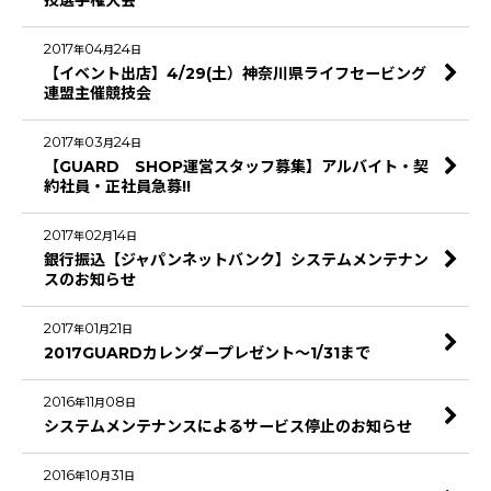
技選手権大会
2017
04
24
年
月
日
【イベント出店】4/29(土）神奈川県ライフセービング
連盟主催競技会
2017
03
24
年
月
日
【GUARD SHOP運営スタッフ募集】アルバイト・契
約社員・正社員急募!!
2017
02
14
年
月
日
銀行振込【ジャパンネットバンク】システムメンテナン
スのお知らせ
2017
01
21
年
月
日
2017GUARDカレンダープレゼント～1/31まで
2016
11
08
年
月
日
システムメンテナンスによるサービス停止のお知らせ
2016
10
31
年
月
日