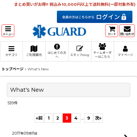
まとめ買いがお得!! 税込み10,000円以上で送料無料(一部対象外有)
メニュー
カート
問い合わせ
はじめての方
チームオーダ
カテゴリ
ご利用案内
スタッフblog
マイページ
へ
ーはこちら
トップページ
>
What's New
What's New
539
件
«
前
1
2
3
4
...
9
次
»
2017
09
11
年
月
日