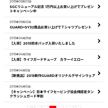
2015
05
03
年
月
日
SGCリニューアル記念 1万円以上お買い上げでプレゼン
トキャンペーン中
2015
05
02
年
月
日
GUARD×SY32商品お買い上げでＴシャツプレゼント
2015
04
29
年
月
日
【入荷】2015防水バッグ入荷いたしました
2015
04
25
年
月
日
【入荷】ライフガードチューブ カラーイエロー
2015
04
12
年
月
日
【新商品】2015新作GUARDオリジナルデザインウェア
2015
04
10
年
月
日
【キャンペーン】日本ライフセービング協会様認定タン
クラッシュガード早割