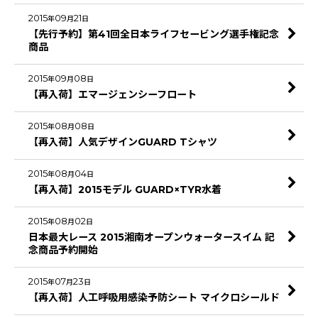
2015
09
21
年
月
日
【先行予約】第41回全日本ライフセービング選手権記念
商品
2015
09
08
年
月
日
【再入荷】エマージェンシーフロート
2015
08
08
年
月
日
【再入荷】人気デザインGUARD Tシャツ
2015
08
04
年
月
日
【再入荷】2015モデル GUARD×TYR水着
2015
08
02
年
月
日
日本最大レース 2015湘南オープンウォータースイム 記
念商品予約開始
2015
07
23
年
月
日
【再入荷】人工呼吸用感染予防シート マイクロシールド