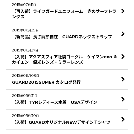
2015
07
11
年
月
日
【再入荷】ライフガードユニフォーム 赤のサーフトラ
ンクス
2015
06
29
年
月
日
【新商品】長さ調節自在 GUARDネックストラップ
2015
06
27
年
月
日
【入荷】アクアスフィア社製ゴーグル ケイマンexo ＆
カイエン 偏光レンズ・ミラーレンズ
2015
06
09
年
月
日
GUARD2015SUMER カタログ発行
2015
05
31
年
月
日
【入荷】TYRレディース水着 USAデザイン
2015
05
30
年
月
日
【入荷】GUARDオリジナルNEWデザインＴシャツ