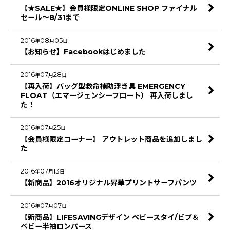
【★SALE★】会員様限定ONLINE SHOP ファイナル
セール～8/31まで
2016
08
05
年
月
日
【お知らせ】Facebookはじめました
2016
07
28
年
月
日
【再入荷】バッグ型救命補助浮き具 EMERGENCY
FLOAT（エマージェンシーフロート） 再入荷しまし
た！
2016
07
25
年
月
日
【会員様限定コーナー】 アウトレット商品を追加しまし
た
2016
07
13
年
月
日
【新商品】2016オリジナル昇華プリントサーフパンツ
2016
07
07
年
月
日
【新商品】LIFESAVINGデザイン ベビースタイ/ビブ＆
ベビー半袖ロンパース