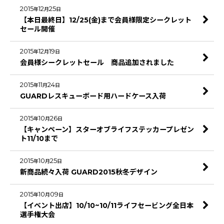
2015
12
25
年
月
日
【本日最終日】12/25(金)まで会員様限定シークレット
セール開催
2015
12
19
年
月
日
会員様シークレットセール 商品追加されました
2015
11
24
年
月
日
GUARDレスキューボード用ハードケース入荷
2015
10
26
年
月
日
【キャンペーン】スターオブライフステッカープレゼン
ト11/10まで
2015
10
25
年
月
日
新商品続々入荷 GUARD2015秋冬デザイン
2015
10
09
年
月
日
【イベント出店】10/10~10/11ライフセービング全日本
選手権大会