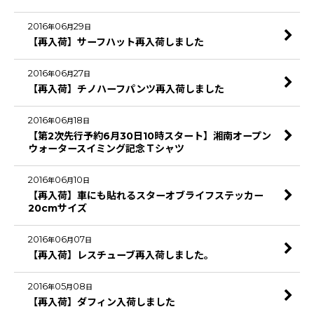
2016
06
29
年
月
日
【再入荷】サーフハット再入荷しました
2016
06
27
年
月
日
【再入荷】チノハーフパンツ再入荷しました
2016
06
18
年
月
日
【第2次先行予約6月30日10時スタート】湘南オープン
ウォータースイミング記念Ｔシャツ
2016
06
10
年
月
日
【再入荷】車にも貼れるスターオブライフステッカー
20cmサイズ
2016
06
07
年
月
日
【再入荷】レスチューブ再入荷しました。
2016
05
08
年
月
日
【再入荷】ダフィン入荷しました