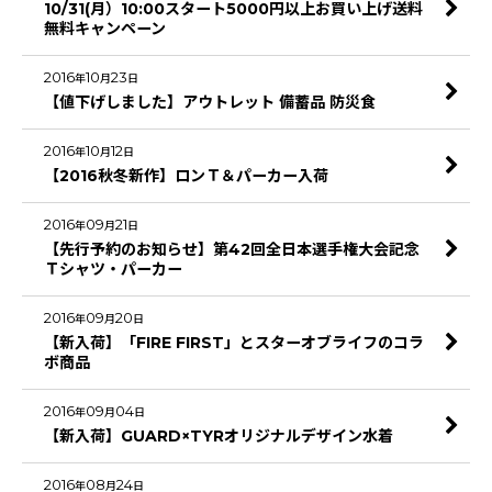
10/31(月）10:00スタート5000円以上お買い上げ送料
無料キャンペーン
2016
10
23
年
月
日
【値下げしました】アウトレット 備蓄品 防災食
2016
10
12
年
月
日
【2016秋冬新作】ロンＴ＆パーカー入荷
2016
09
21
年
月
日
【先行予約のお知らせ】第42回全日本選手権大会記念
Ｔシャツ・パーカー
2016
09
20
年
月
日
【新入荷】「FIRE FIRST」とスターオブライフのコラ
ボ商品
2016
09
04
年
月
日
【新入荷】GUARD×TYRオリジナルデザイン水着
2016
08
24
年
月
日