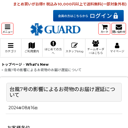
まとめ買いがお得!! 税込み10,000円以上で送料無料(一部対象外有)
メニュー
カート
問い合わせ
はじめての方
チームオーダ
カテゴリ
ご利用案内
スタッフblog
マイページ
へ
ーはこちら
トップページ
>
What's New
>
台風7号の影響によるお荷物のお届け遅延について
台風7号の影響によるお荷物のお届け遅延につ
いて
2024
08
16
年
月
日
お客様各位