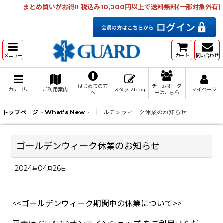
まとめ買いがお得!! 税込み10,000円以上で送料無料(一部対象外有)
メニュー
カート
問い合わせ
はじめての方
チームオーダ
カテゴリ
ご利用案内
スタッフblog
マイページ
へ
ーはこちら
トップページ
>
What's New
>
ゴールデンウィーク休業のお知らせ
ゴールデンウィーク休業のお知らせ
2024
04
26
年
月
日
<<ゴールデンウィーク期間中の休業について>>