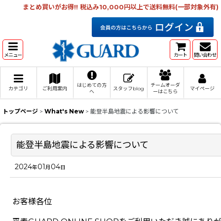
まとめ買いがお得!! 税込み10,000円以上で送料無料(一部対象外有)
メニュー
カート
問い合わせ
はじめての方
チームオーダ
カテゴリ
ご利用案内
スタッフblog
マイページ
へ
ーはこちら
トップページ
>
What's New
>
能登半島地震による影響について
能登半島地震による影響について
2024
01
04
年
月
日
お客様各位