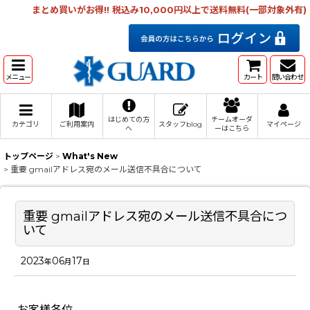
まとめ買いがお得!! 税込み10,000円以上で送料無料(一部対象外有)
メニュー
カート
問い合わせ
はじめての方
チームオーダ
カテゴリ
ご利用案内
スタッフblog
マイページ
へ
ーはこちら
トップページ
>
What's New
>
重要 gmailアドレス宛のメール送信不具合について
重要 gmailアドレス宛のメール送信不具合につ
いて
2023
06
17
年
月
日
お客様各位