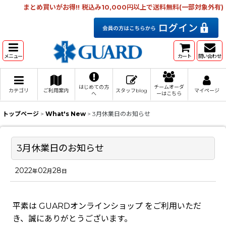
まとめ買いがお得!! 税込み10,000円以上で送料無料(一部対象外有)
メニュー
カート
問い合わせ
はじめての方
チームオーダ
カテゴリ
ご利用案内
スタッフblog
マイページ
へ
ーはこちら
トップページ
>
What's New
>
3月休業日のお知らせ
3月休業日のお知らせ
2022
02
28
年
月
日
平素は GUARDオンラインショップ をご利用いただ
き、誠にありがとうございます。