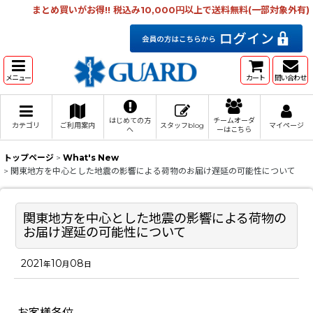
まとめ買いがお得!! 税込み10,000円以上で送料無料(一部対象外有)
メニュー
カート
問い合わせ
はじめての方
チームオーダ
カテゴリ
ご利用案内
スタッフblog
マイページ
へ
ーはこちら
トップページ
>
What's New
>
関東地方を中心とした地震の影響による荷物のお届け遅延の可能性について
関東地方を中心とした地震の影響による荷物の
お届け遅延の可能性について
2021
10
08
年
月
日
お客様各位