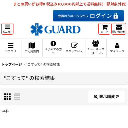
まとめ買いがお得!! 税込み10,000円以上で送料無料(一部対象外有)
メニュー
カート
問い合わせ
はじめての方
チームオーダ
カテゴリ
ご利用案内
スタッフblog
マイページ
へ
ーはこちら
トップページ
>
"こすって"
の
検索結果
"こすって"
の
検索結果
表示順変更
閉じる
24
件
商品検索
: