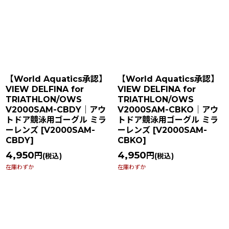
表示数
:
在庫あり
並び順
:
【World Aquatics承認】
【World Aquatics承認】
カテゴリ
:
VIEW DELFINA for
VIEW DELFINA for
TRIATHLON/OWS
TRIATHLON/OWS
V2000SAM-CBDY｜アウ
V2000SAM-CBKO｜アウ
特集
:
トドア競泳用ゴーグル ミラ
トドア競泳用ゴーグル ミラ
ーレンズ
[
V2000SAM-
ーレンズ
[
V2000SAM-
絞り込む
CBDY
]
CBKO
]
4,950
4,950
円
円
(税込)
(税込)
在庫わずか
在庫わずか