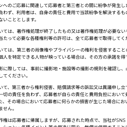
ンへのご応募に関連して応募者と第三者との間に紛争が発生し
負わず、利用者は、自身の責任と費用で当該紛争を解決するも
ないこととします。
いては、著作権処理が終了したもの又は著作権処理が必要ない
当たって必要な各種権利等の許可は、全て応募者で取得してく
いては、第三者の肖像権やプライバシーの権利を侵害すること
個人を特定できる人物が映っている場合は、その方の承諾を得
影に際しては、事前に撮影地・施設等の撮影の規則を確認し、
してください。
いて、第三者から権利侵害、賠償請求等の訴訟又は異議申し立
一切の責任を負わず、応募者が自らの責任と費用負担において
た、その場合において応募者に何らかの損害が生じた場合にお
ません。
作権は応募者に帰属しますが、応募された時点で、当社がSNS