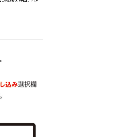
いた感想を明記下さ
。