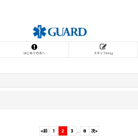
はじめての方へ
スタッフblog
«
前
1
2
3
...
8
次
»