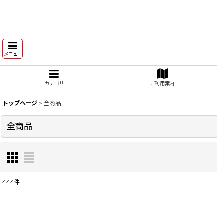
メニュー
カテゴリ
ご利用案内
トップページ
>
全商品
全商品
444
件
表示数
: