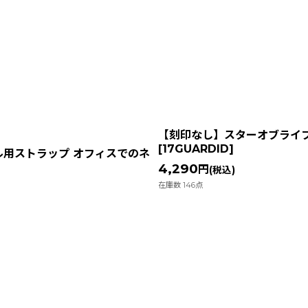
絞り込む
【刻印なし】スターオブライフ 
[
17GUARDID
]
ル用ストラップ オフィスでのネ
4,290
円
(税込)
在庫数 146点