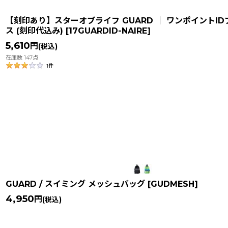
【刻印あり】スターオブライフ GUARD ｜ ワンポイントID
ス (刻印代込み)
[
17GUARDID-NAIRE
]
5,610
円
(税込)
在庫数 147点
1
件
GUARD / スイミング メッシュバッグ
[
GUDMESH
]
4,950
円
(税込)