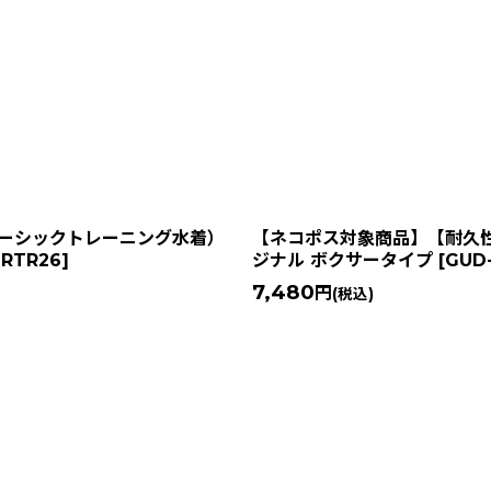
ベーシックトレーニング水着）
【ネコポス対象商品】【耐久性抜
JRTR26
]
ジナル ボクサータイプ
[
GUD
7,480
円
(税込)