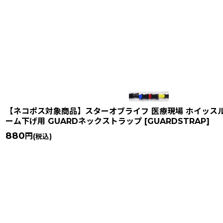
在庫あり
並び順
:
【ネコポス対象商品】スターオブライフ 医療現場 ホイッス
ーム下げ用 GUARDネックストラップ
[
GUARDSTRAP
]
880
円
(税込)